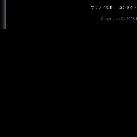
ブランド概要
コンタク
Copyright (C) 2008