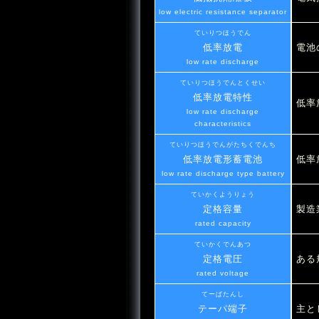
low electric resistance separator
ていりつほうでん
低率放電
電池
low rate discharge
ていりつほうでんとくせい
低率放電特性
低率
low rate discharge
characteristics
ていりつほうでんがたちくでんち
低率放電形蓄電池
低率
low rate discharge type battery
ていかくようりょう
定格容量
製造
rated capacity
ていかくでんあつ
定格電圧
ある
rated voltage
てーぱたんし
テーパ端子
主と