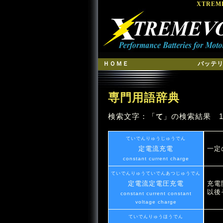
XTRE
ＨＯＭＥ
バッテ
専門用語辞典
検索文字：「
」の検索結果 1
て
ていでんりゅうじゅうでん
定電流充電
一定
constant current charge
ていでんりゅうていでんあつじゅうでん
定電流定電圧充電
充電
以後
constant current constant
voltage charge
ていでんりゅうほうでん