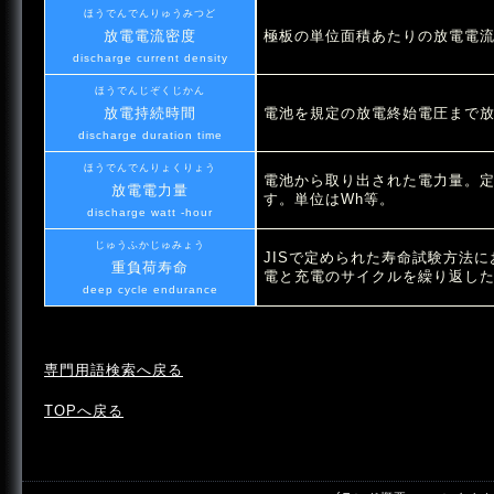
ほうでんでんりゅうみつど
放電電流密度
極板の単位面積あたりの放電電
discharge current density
ほうでんじぞくじかん
放電持続時間
電池を規定の放電終始電圧まで
discharge duration time
ほうでんでんりょくりょう
電池から取り出された電力量。
放電電力量
す。単位はWh等。
discharge watt -hour
じゅうふかじゅみょう
JISで定められた寿命試験方法
重負荷寿命
電と充電のサイクルを繰り返し
deep cycle endurance
専門用語検索へ戻る
TOPへ戻る