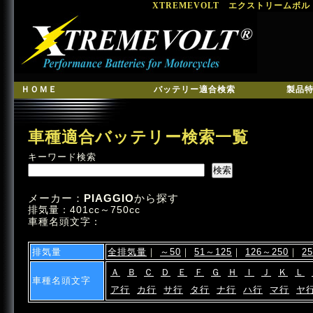
XTREMEVOLT エクストリームボ
ＨＯＭＥ
バッテリー適合検索
製品
車種適合バッテリー検索一覧
キーワード検索
メーカー：
PIAGGIO
から探す
排気量：401cc～750cc
車種名頭文字：
排気量
全排気量
｜
～50
｜
51～125
｜
126～250
｜
2
Ａ
Ｂ
Ｃ
Ｄ
Ｅ
Ｆ
Ｇ
Ｈ
Ｉ
Ｊ
Ｋ
Ｌ
車種名頭文字
ア行
カ行
サ行
タ行
ナ行
ハ行
マ行
ヤ