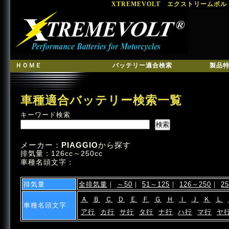
XTREMEVOLT エクストリームボ
ＨＯＭＥ
バッテリー適合検索
製品
車種適合バッテリー検索一覧
キーワード検索
メーカー：
PIAGGIO
から探す
排気量：126cc～250cc
車種名頭文字：
排気量
全排気量
｜
～50
｜
51～125
｜
126～250
｜
2
Ａ
Ｂ
Ｃ
Ｄ
Ｅ
Ｆ
Ｇ
Ｈ
Ｉ
Ｊ
Ｋ
Ｌ
車種名頭文字
ア行
カ行
サ行
タ行
ナ行
ハ行
マ行
ヤ