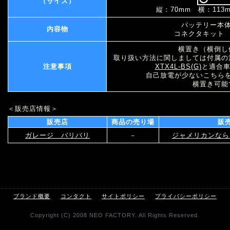
（サイズ）
縦：70mm 横：113
バッテリー本体
内容物
コネクタキット 
横置き（横倒し
取り扱い方法に関しましては付属の
注意事項
XTX4L-BS(G)
と適合
自己放電が少ないこちら
横置き可能
＜販売店情報＞
販売店
商品の売り場
販
ガレージ バリバリ
－
ジャメリカンなら
ブランド概要
コンタクト
サイトポリシー
プライバシーポリシー
Copyright (C) 2008 NEO FACTORY. All Rights Reserved.