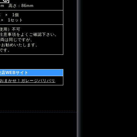
mm 高さ：86mm
 × 1個
× 1セット
使用）不可
注意事項をよくご確認下さい。
車両は同じですが、
をお勧めいたします。
です。
売店WEBサイト
おまかせ！ガレージバリバリ