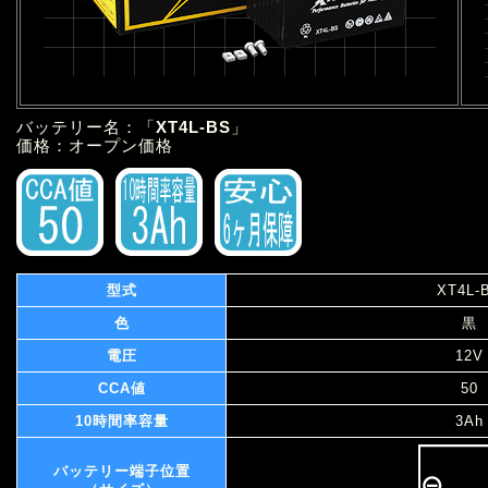
バッテリー名：「
XT4L-BS
」
価格：オープン価格
型式
XT4L-
色
黒
電圧
12V
CCA値
50
10時間率容量
3Ah
バッテリー端子位置