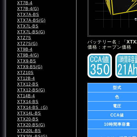
XT7B-4
XT7B-4(G)
XTX7A-BS
XTX7A-BS(G)
XTX7L-BS
XTX7L-BS(G)
XTZ7S
バッテリー名：「
XTX
XTZ7S(G)
価格：オープン価格
XT9B-4
XT9B-4(G)
XTX9-BS
XTX9-BS(G)
XTZ10S
XT12B-4
XTX12-BS
型式
XTX12-BS(G)
XT14B-4
色
XTX14-BS
電圧
XTX14-BS（G)
XTX14L-BS
CCA値
XTX20-BS
10時間率容量
XTX20-BS(G)
XTX20L-BS
XTX20L-BS(G)