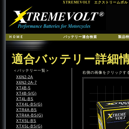
XTREMEVOLT エクストリームボ
ＨＯＭＥ
バッテリー適合検索
製品
適合バッテリー詳細
＜バッテリー一覧＞
右側の画像をクリックす
X6N2-2A
X6N2-2A-7
XT4B-5
XT4B-5(G)
XT4L-BS
XTX4L-BS(G)
XTR4A-BS
XTR4A-BS(G)
XTX5L-BS
XTX5L-BS(G)