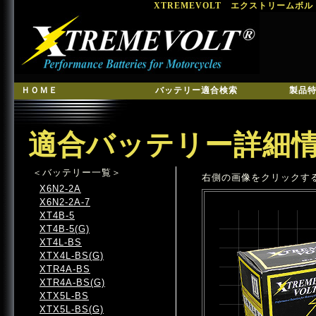
XTREMEVOLT エクストリームボ
ＨＯＭＥ
バッテリー適合検索
製品
適合バッテリー詳細
＜バッテリー一覧＞
右側の画像をクリックす
X6N2-2A
X6N2-2A-7
XT4B-5
XT4B-5(G)
XT4L-BS
XTX4L-BS(G)
XTR4A-BS
XTR4A-BS(G)
XTX5L-BS
XTX5L-BS(G)