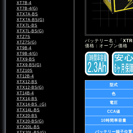
XT7B-4
XT7B-4(G)
XTX7A-BS
XTX7A-BS(G)
XTX7L-BS
XTX7L-BS(G)
XTZ7S
バッテリー名：「
XTR
XTZ7S(G)
価格：オープン価格
XT9B-4
XT9B-4(G)
XTX9-BS
XTX9-BS(G)
XTZ10S
XT12B-4
XTX12-BS
型式
XTX12-BS(G)
XT14B-4
色
XTX14-BS
電圧
XTX14-BS（G)
XTX14L-BS
CCA値
XTX20-BS
10時間率容量
XTX20-BS(G)
XTX20L-BS
バッテリー端子位置
XTX20L-BS(G)