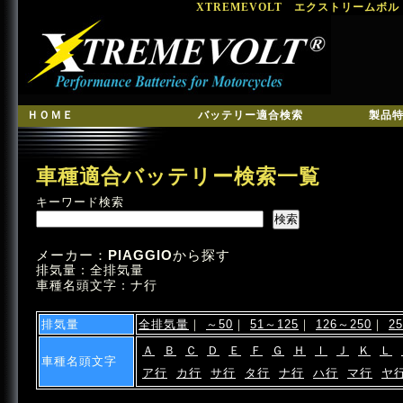
XTREMEVOLT エクストリームボ
ＨＯＭＥ
バッテリー適合検索
製品
車種適合バッテリー検索一覧
キーワード検索
メーカー：
PIAGGIO
から探す
排気量：全排気量
車種名頭文字：ナ行
排気量
全排気量
｜
～50
｜
51～125
｜
126～250
｜
2
Ａ
Ｂ
Ｃ
Ｄ
Ｅ
Ｆ
Ｇ
Ｈ
Ｉ
Ｊ
Ｋ
Ｌ
車種名頭文字
ア行
カ行
サ行
タ行
ナ行
ハ行
マ行
ヤ