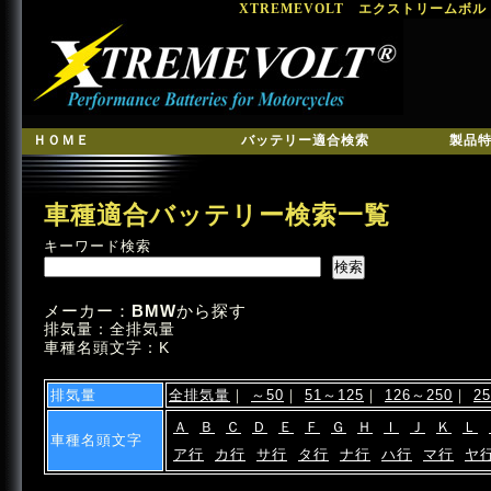
XTREMEVOLT エクストリームボ
ＨＯＭＥ
バッテリー適合検索
製品
車種適合バッテリー検索一覧
キーワード検索
メーカー：
BMW
から探す
排気量：全排気量
車種名頭文字：K
排気量
全排気量
｜
～50
｜
51～125
｜
126～250
｜
2
Ａ
Ｂ
Ｃ
Ｄ
Ｅ
Ｆ
Ｇ
Ｈ
Ｉ
Ｊ
Ｋ
Ｌ
車種名頭文字
ア行
カ行
サ行
タ行
ナ行
ハ行
マ行
ヤ